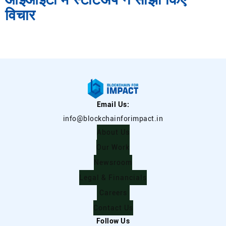
विचार
Email Us:
info@blockchainforimpact.in
About Us
Our Work
Newsroom
Legal & Financials
Careers
Contact Us
Follow Us